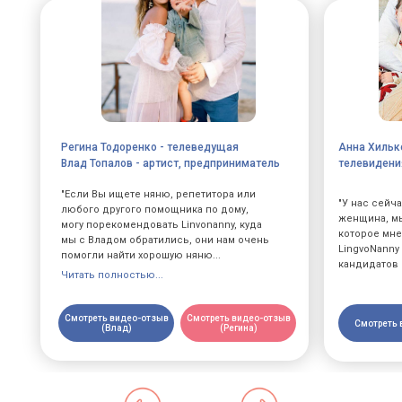
Регина Тодоренко - телеведущая
Анна Хильке
Влад Топалов - артист, предприниматель
телевидени
"Если Вы ищете няню, репетитора или
"У нас сейч
любого другого помощника по дому,
женщина, мы
могу порекомендовать Linvonanny, куда
которое мне
мы с Владом обратились, они нам очень
LingvoNanny
помогли найти хорошую няню...
кандидатов 
Читать полностью...
Смотреть видео-отзыв
Смотреть видео-отзыв
Смотреть 
(Влад)
(Регина)