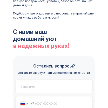
полную прозрачность условий, безопасность ваших
детей и дома.
Подбор лучшего домашнего персонала в кратчайшие
сроки – наша работа и миссия!
С нами ваш
домашний уют
в надежных руках!
Остались вопросы?
Lingvo Nanny
Оставьте заявку и наш менеджер на них ответит
Офис в Санкт-Петербурге
р-н Адмиралтейский, Сенной, Гражданская ул., 13-15
Для кандидатов:
Для клиентов:
+7 (912) 774-75-55
+7 (495) 120-30-55
+7
Написать нам
Написать нам