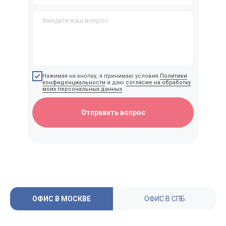
Написать нам
Написать нам
ds@lingvonanny.ru
Мессенджеры:
Нажимая на кнопку, я принимаю условия
Политики
конфиденциальности
и даю
согласие на обработку
Клиентам
Кандидатам
моих персональных данных
Отправить вопрос
Об агентстве
Об агентстве
Кого подбираем
Кого подбираем
Контакты
Контакты
ОФИС В МОСКВЕ
ОФИС В СПБ
Отзывы
Отзывы
Условия работы
Условия работы