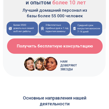
довольных семей
пробных дня и 1 год
закрытия вакансии
за 8 лет работы
гарантия замены
7-14 дней
Получить бесплатную консультацию
НАМ
ДОВЕРЯЮТ
ЗВЕЗДЫ
Семейные пары
в загородный дом
Основные направления нашей
деятельности