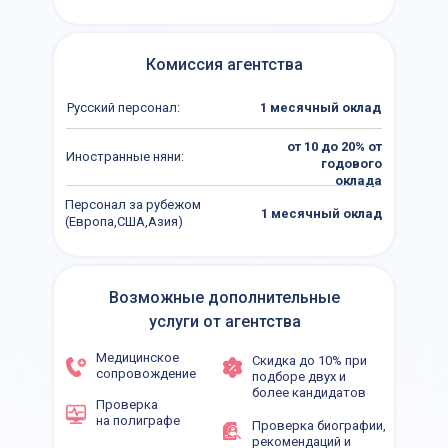
Комиссия агентства
Русский персонал:
1 месячный оклад
от 10 до 20% от
Иностранные няни:
годового
оклада
Персонал за рубежом
1 месячный оклад
(Европа,США,Азия)
Возможные дополнительные
услуги от агентства
Медицинское
Скидка до 10% при
сопровождение
подборе двух и
более кандидатов
Проверка
Lingvo Nanny
на полиграфе
Проверка биографии,
Офис в Москве
рекомендаций и