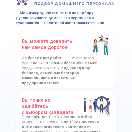
– Международное агентство по подбору
русскоязычного домашнего персонала и
гувернанток — носителей иностранных языков
Вы можете доверить
нам самое дорогое
За более 8 лет работы
наше агентство
сделало счастливыми
более 3500 семей
,
среди которых в т. ч.
ряд звёзд шоу-
бизнеса, семейных блогеров
миллионников и известных
предпринимателей.
Вы точно не
ошибётесь
с выбором кандидата
Проведем для Вас
3-х этапный отбор
домашнего персонала
по 10 техническим
и 10 психологическим критериям
из
собственной базы нашего агентства
более