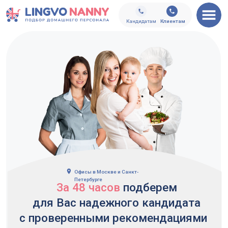
Клиентам
Кандидатам
Кандидатам
Клиентам
Офисы в Москве и Санкт-
Петербурге
За 48 часов
подберем
для Вас надежного кандидата
с проверенными рекомендациями
и опытом
более 10 лет
Лучший домашний персонал из
базы более 55 000 человек
Более 3500
3 бесплатных
Средний срок