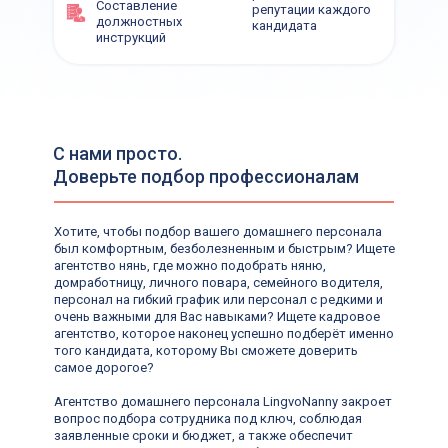
Составление
репутации каждого
улица Каланчевская, 16, ст.м. Комсомольская
должностных
кандидата
инструкций
Для кандидатов:
Для клиентов:
+7 (912) 774-75-55
+7 (495) 120-30-55
Написать нам
Написать нам
Написать нам
Написать нам
С нами просто.
Доверьте подбор профессионалам
ds@lingvonanny.ru
Мессенджеры:
Хотите, чтобы подбор вашего домашнего персонала
был комфортным, безболезненным и быстрым? Ищете
агентство нянь, где можно подобрать няню,
домработницу, личного повара, семейного водителя,
персонал на гибкий график или персонал с редкими и
очень важными для Вас навыками? Ищете кадровое
агентство, которое наконец успешно подберёт именно
того кандидата, которому Вы сможете доверить
самое дорогое?
Агентство домашнего персонала LingvoNanny закроет
вопрос подбора сотрудника под ключ, соблюдая
заявленные сроки и бюджет, а также обеспечит