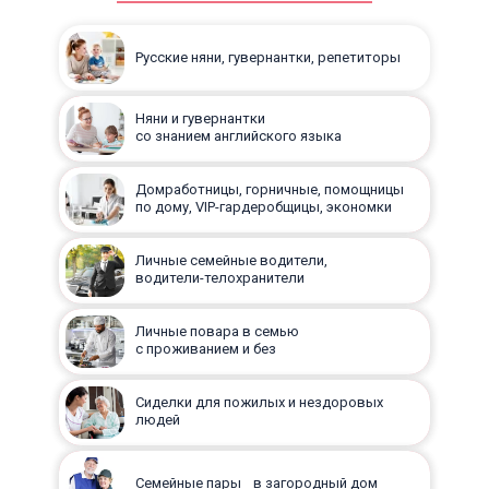
Русские няни, гувернантки, репетиторы
Няни и гувернантки
со знанием английского языка
Домработницы, горничные, помощницы
по дому, VIP-гардеробщицы, экономки
Личные семейные водители,
водители-телохранители
Личные повара в семью
с проживанием и без
Сиделки для пожилых и нездоровых
людей
Семейные пары в загородный дом