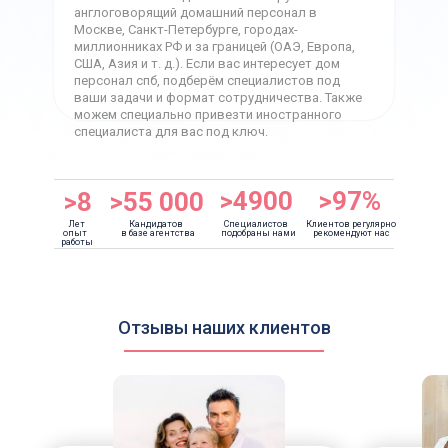
англоговорящий домашний персонал в
Москве, Санкт-Петербурге, городах-
миллионниках РФ и за границей (ОАЭ, Европа,
США, Азия и т. д.). Если вас интересует дом
персонал спб, подберём специалистов под
ваши задачи и формат сотрудничества. Также
можем специально привезти иностранного
специалиста для вас под ключ.
>4900
>97%
>8
>55 000
Лет
Кандидатов
Cпециалистов
Клиентов регулярно
опыт
в базе агентства
подобраны нами
рекомендуют нас
работы
Отзывы наших клиентов