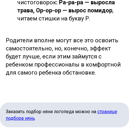
чистоговорок
: Ра-ра-ра — выросла
Политика конфиденциальности
трава, Ор-ор-ор — вырос помидор
,
Согласие на обработку персональных данных
читаем стишки на букву Р.
Согласие на рекламную и информационную рассылку
Все права защищены
Реквизиты
Родители вполне могут все это освоить
самостоятельно, но, конечно, эффект
будет лучше, если этим займутся с
ребенком профессионалы в комфортной
для самого ребенка обстановке.
Заказать подбор няни логопеда можно на
странице
подбора нянь
.