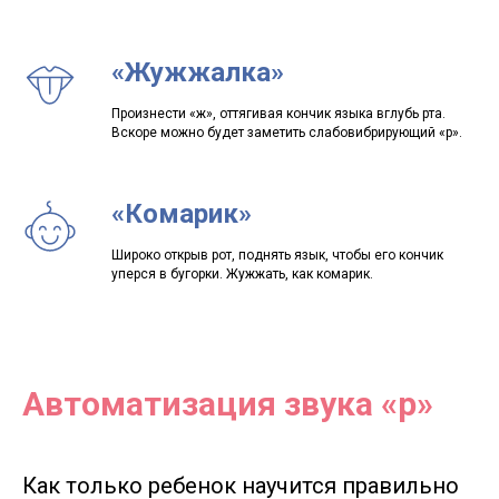
Написать нам
Написать нам
Написать нам
Написать нам
«
Жужжалка
»
ds@lingvonanny.ru
Произнести «ж», оттягивая кончик языка вглубь рта.
Мессенджеры:
Вскоре можно будет заметить слабовибрирующий «р».
«
Комарик
»
Клиентам
Кандидатам
Широко открыв рот, поднять язык, чтобы его кончик
уперся в бугорки. Жужжать, как комарик.
Автоматизация звука «р»
Об агентстве
Об агентстве
Кого подбираем
Кого подбираем
Контакты
Контакты
Отзывы
Отзывы
Условия работы
Условия работы
Как только ребенок научится правильно