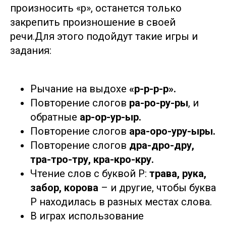
произносить «р», останется только
Заказать звонок
Клиентам
Кандидатам
закрепить произношение в своей
УСЛУГИ
речи.Для этого подойдут такие игры и
задания:
Русские няни, гувернантки,
Русские няни, гувернантки,
Семейные пары
Семейные пары
репетиторы
репетиторы
в загородный дом
в загородный дом
Личные повара в
Личные повара в
Бизнес ассистенты,
Бизнес ассистенты,
семью с проживанием и
семью с проживанием и
личные помощники
личные помощники
Рычание на выдохе
«р-р-р-р».
без
без
Няни и гувернантки
Няни и гувернантки
Помощники по
Помощники по
Повторение слогов
ра-ро-ру-ры
, и
со знанием английского
со знанием английского
хозяйству, садовники
хозяйству, садовники
обратные
ар-ор-ур-ыр.
Управляющие в частный
Управляющие в частный
Сиделки для
Сиделки для
дом, дворецкие
дом, дворецкие
пожилых и
пожилых и
Повторение слогов
ара-оро-уру-ыры.
нездоровых людей
нездоровых людей
Личные семейные
Личные семейные
Няни и домашний
Няни и домашний
Повторение слогов
дра-дро-дру,
водители, водители-
водители, водители-
персонал за границу
персонал за границу
телохранители
телохранители
тра-тро-тру, кра-кро-кру.
(ОАЭ, Европа, США,
(ОАЭ, Европа, США,
Азия и др.)
Азия и др.)
Домработницы, горничные,
Домработницы, горничные,
Чтение слов с буквой Р:
трава, рука,
помощницы по дому, VIP-
помощницы по дому, VIP-
БЛОГ
БЛОГ
забор, корова
– и другие, чтобы буква
гардеробщицы, экономки
гардеробщицы, экономки
Р находилась в разных местах слова.
Наш Telegram - канал с вакансиями
В играх использование
для кандидатов