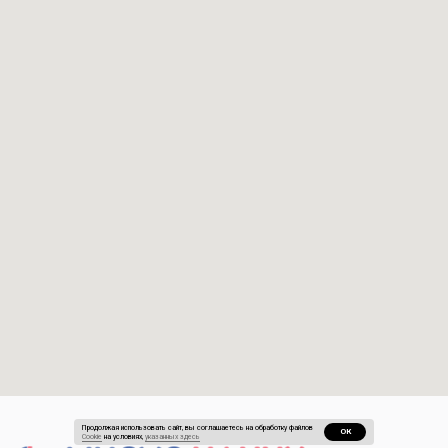
Продолжая использовать сайт, вы соглашаетесь на обработку файлов
ОК
Cookie
на условиях,
указанных здесь