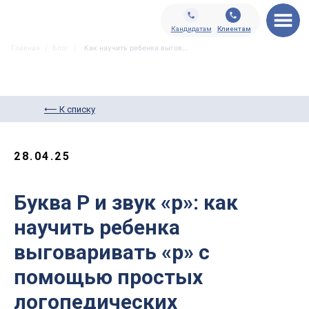
Кандидатам
Клиентам
Главная
/
Блог
/
Как научить ребенка выговаривать букву Р
⟵ К списку
28.04.25
Буква Р и звук «р»: как
научить ребенка
выговаривать «р» с
помощью простых
логопедических