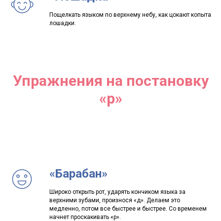
Пощелкать языком по верхнему небу, как цокают копыта
лошадки.
Упражнения на постановку
«р»
Lingvo Nanny
Офис в Санкт-Петербурге
«Барабан»
р-н Адмиралтейский, Сенной, Гражданская ул., 13-15
Широко открыть рот, ударять кончиком языка за
Для кандидатов:
Для клиентов:
верхними зубами, произнося «д». Делаем это
медленно, потом все быстрее и быстрее. Со временем
+7 (912) 774-75-55
+7 (495) 120-30-55
начнет проскакивать «р».