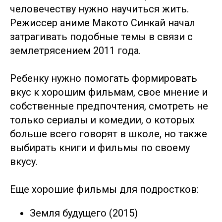
человечеству нужно научиться жить.
Режиссер аниме Макото Синкай начал
затрагивать подобные темы в связи с
землетрясением 2011 года.
Об агентстве
Об агентстве
Кого подбираем
Кого подбираем
Контакты
Контакты
Отзывы
Отзывы
Условия работы
Условия работы
Ребенку нужно помогать формировать
вкус к хорошим фильмам, свое мнение и
Заказать звонок
Клиентам
Кандидатам
собственные предпочтения, смотреть не
УСЛУГИ
только сериалы и комедии, о которых
Русские няни, гувернантки,
Русские няни, гувернантки,
Семейные пары
Семейные пары
больше всего говорят в школе, но также
репетиторы
репетиторы
в загородный дом
в загородный дом
выбирать книги и фильмы по своему
Личные повара в
Личные повара в
Бизнес ассистенты,
Бизнес ассистенты,
вкусу.
семью с проживанием и
семью с проживанием и
личные помощники
личные помощники
без
без
Няни и гувернантки
Няни и гувернантки
Помощники по
Помощники по
со знанием английского
со знанием английского
хозяйству, садовники
хозяйству, садовники
Еще хорошие фильмы для подростков:
Управляющие в частный
Управляющие в частный
Сиделки для
Сиделки для
дом, дворецкие
дом, дворецкие
пожилых и
пожилых и
Земля будущего (2015)
нездоровых людей
нездоровых людей
Личные семейные
Личные семейные
Няни и домашний
Няни и домашний
водители, водители-
водители, водители-