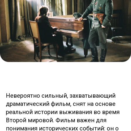
Lingvo Nanny
Офис в Москве
улица Каланчевская, 16, ст.м. Комсомольская
Для кандидатов:
Для клиентов:
+7 (912) 774-75-55
+7 (495) 120-30-55
Написать нам
Написать нам
Написать нам
Написать нам
Невероятно сильный, захватывающий
драматический фильм, снят на основе
ds@lingvonanny.ru
реальной истории выживания во время
Мессенджеры:
Второй мировой. Фильм важен для
понимания исторических событий: он о