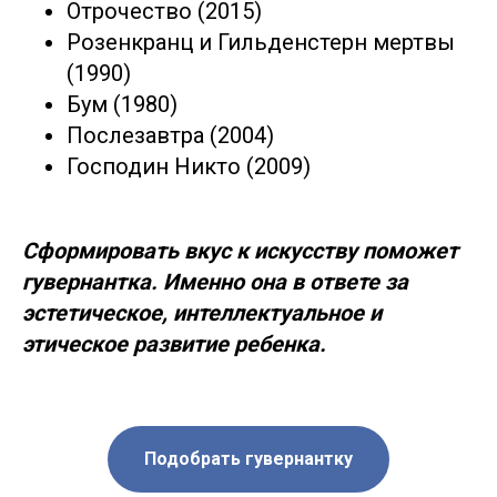
Отрочество (2015)
персонал за границу
персонал за границу
телохранители
телохранители
(ОАЭ, Европа, США,
(ОАЭ, Европа, США,
Розенкранц и Гильденстерн мертвы
Азия и др.)
Азия и др.)
Домработницы, горничные,
Домработницы, горничные,
(1990)
помощницы по дому, VIP-
помощницы по дому, VIP-
БЛОГ
БЛОГ
гардеробщицы, экономки
гардеробщицы, экономки
Бум (1980)
Послезавтра (2004)
Наш Telegram - канал с вакансиями
для кандидатов
Господин Никто (2009)
Политика конфиденциальности
Согласие на обработку персональных данных
Сформировать вкус к искусству поможет
Согласие на рекламную и информационную рассылку
гувернантка. Именно она в ответе за
Все права защищены
Реквизиты
эстетическое, интеллектуальное и
этическое развитие ребенка.
Подобрать гувернантку