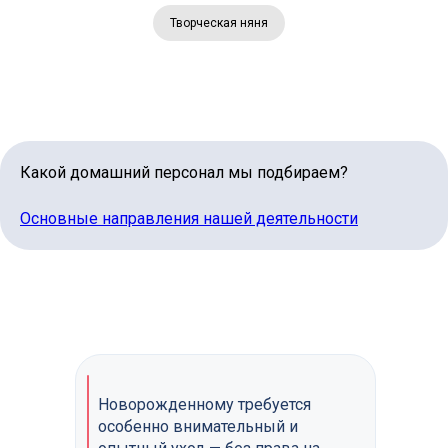
Творческая няня
Какой домашний персонал мы подбираем?
Основные направления нашей деятельности
Lingvo Nanny
Офис в Москве
улица Каланчевская, 16, ст.м. Комсомольская
Для кандидатов:
Для клиентов:
+7 (912) 774-75-55
+7 (495) 120-30-55
Новорожденному требуется
Написать нам
Написать нам
особенно внимательный и