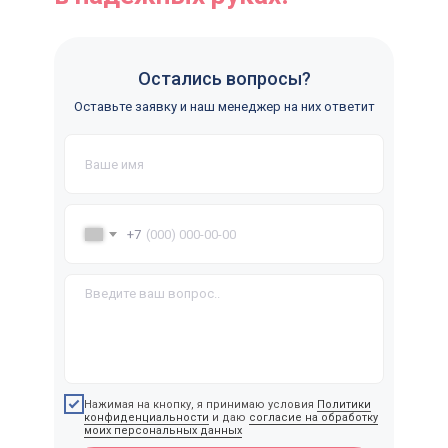
Клиентам
Кандидатам
Остались вопросы?
Оставьте заявку и наш менеджер на них ответит
+7
Об агентстве
Об агентстве
Кого подбираем
Кого подбираем
Контакты
Контакты
Отзывы
Отзывы
Условия работы
Условия работы
Заказать звонок
Клиентам
Кандидатам
УСЛУГИ
Русские няни, гувернантки,
Русские няни, гувернантки,
Семейные пары
Семейные пары
Нажимая на кнопку, я принимаю условия
Политики
репетиторы
репетиторы
в загородный дом
в загородный дом
конфиденциальности
и даю
согласие на обработку
моих персональных данных
Личные повара в
Личные повара в
Бизнес ассистенты,
Бизнес ассистенты,