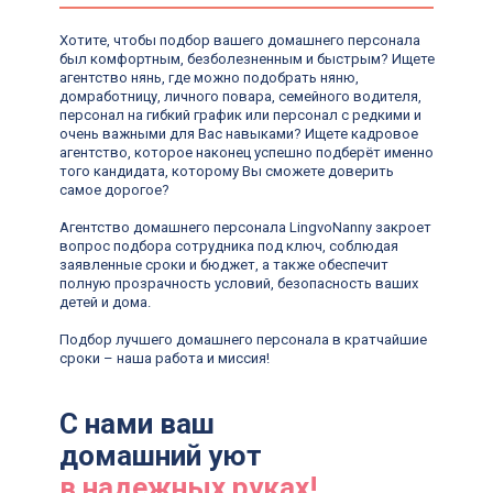
Хотите, чтобы подбор вашего домашнего персонала
был комфортным, безболезненным и быстрым? Ищете
агентство нянь, где можно подобрать няню,
домработницу, личного повара, семейного водителя,
персонал на гибкий график или персонал с редкими и
очень важными для Вас навыками? Ищете кадровое
агентство, которое наконец успешно подберёт именно
того кандидата, которому Вы сможете доверить
Lingvo Nanny
самое дорогое?
Офис в Санкт-Петербурге
р-н Адмиралтейский, Сенной, Гражданская ул., 13-15
Агентство домашнего персонала LingvoNanny закроет
вопрос подбора сотрудника под ключ, соблюдая
заявленные сроки и бюджет, а также обеспечит
Для кандидатов:
Для клиентов:
полную прозрачность условий, безопасность ваших
+7 (912) 774-75-55
+7 (495) 120-30-55
детей и дома.
Написать нам
Написать нам
Подбор лучшего домашнего персонала в кратчайшие
сроки – наша работа и миссия!
Написать нам
Написать нам
ds@lingvonanny.ru
С нами ваш
Мессенджеры:
домашний уют
в надежных руках!