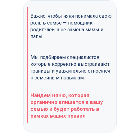
+7 (912) 774-75-55
+7 (495) 120-30-55
Написать нам
Написать нам
Важно, чтобы няня понимала свою
Написать нам
Написать нам
роль в семье — помощник
родителей, а не замена мамы и
ds@lingvonanny.ru
папы.
Мессенджеры:
Мы подбираем специалистов,
которые корректно выстраивают
Клиентам
Кандидатам
границы и уважительно относятся
к семейным правилам.
Найдем няню, которая
органично впишется в вашу
семью и будет работать в
рамках ваших правил
Об агентстве
Об агентстве
Кого подбираем
Кого подбираем
Контакты
Контакты
Отзывы
Отзывы
Условия работы
Условия работы