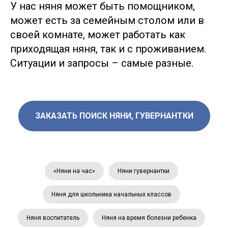
У нас няня может быть помощником,
Lingvo Nanny
Офис в Москве
может есть за семейным столом или в
улица Каланчевская, 16, ст.м. Комсомольская
своей комнате, может работать как
приходящая няня, так и с проживанием.
Для кандидатов:
Для клиентов:
Ситуации и запросы – самые разные.
+7 (912) 774-75-55
+7 (495) 120-30-55
Написать нам
Написать нам
Написать нам
Написать нам
ЗАКАЗАТЬ ПОИСК НЯНИ, ГУВЕРНАНТКИ
ds@lingvonanny.ru
Мессенджеры:
«Няни на час»
Няни гувернантки
Няня для школьника начальных классов
Няня воспитатель
Няня на время болезни ребенка