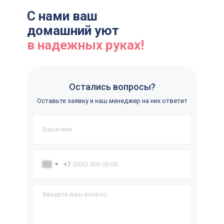
для кандидатов
С нами ваш
Политика конфиденциальности
домашний уют
Согласие на обработку персональных данных
в надежных руках!
Согласие на рекламную и информационную рассылку
Все права защищены
Реквизиты
Остались вопросы?
Оставьте заявку и наш менеджер на них ответит
+7