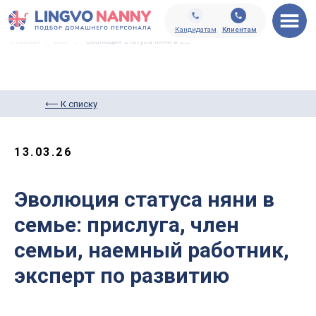
Кандидатам
Клиентам
Главная
/
Блог
/
Эволюция статуса няни в семье
⟵ К списку
13.03.26
Эволюция статуса няни в
семье: прислуга, член
семьи, наемный работник,
эксперт по развитию