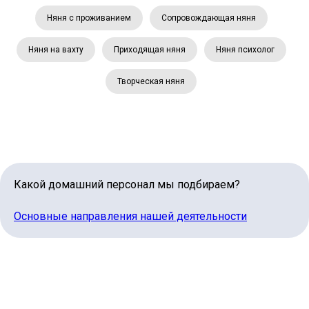
Няня с проживанием
Сопровождающая няня
Няня на вахту
Приходящая няня
Няня психолог
Творческая няня
Какой домашний персонал мы подбираем?
Основные направления нашей деятельности
Lingvo Nanny
Офис в Санкт-Петербурге
р-н Адмиралтейский, Сенной, Гражданская ул., 13-15
Для кандидатов:
Для клиентов: