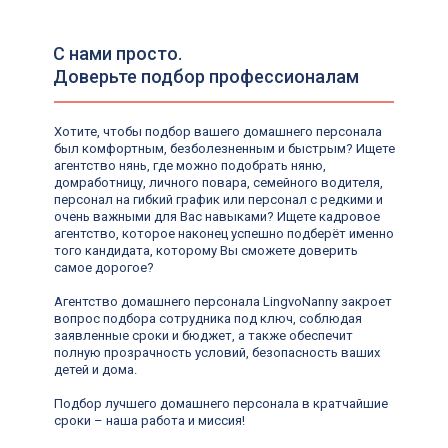
Заказать звонок
С нами просто.
Клиентам
Кандидатам
Доверьте подбор профессионалам
УСЛУГИ
Русские няни, гувернантки,
Русские няни, гувернантки,
Семейные пары
Семейные пары
Хотите, чтобы подбор вашего домашнего персонала
репетиторы
репетиторы
в загородный дом
в загородный дом
был комфортным, безболезненным и быстрым? Ищете
агентство нянь, где можно подобрать няню,
Личные повара в
Личные повара в
Бизнес ассистенты,
Бизнес ассистенты,
домработницу, личного повара, семейного водителя,
семью с проживанием и
семью с проживанием и
личные помощники
личные помощники
персонал на гибкий график или персонал с редкими и
без
без
Няни и гувернантки
Няни и гувернантки
очень важными для Вас навыками? Ищете кадровое
Помощники по
Помощники по
со знанием английского
со знанием английского
агентство, которое наконец успешно подберёт именно
хозяйству, садовники
хозяйству, садовники
того кандидата, которому Вы сможете доверить
Управляющие в частный
Управляющие в частный
Сиделки для
Сиделки для
самое дорогое?
дом, дворецкие
дом, дворецкие
пожилых и
пожилых и
нездоровых людей
нездоровых людей
Личные семейные
Личные семейные
Агентство домашнего персонала LingvoNanny закроет
Няни и домашний
Няни и домашний
водители, водители-
водители, водители-
вопрос подбора сотрудника под ключ, соблюдая
персонал за границу
персонал за границу
телохранители
телохранители
заявленные сроки и бюджет, а также обеспечит
(ОАЭ, Европа, США,
(ОАЭ, Европа, США,
полную прозрачность условий, безопасность ваших
Азия и др.)
Азия и др.)
Домработницы, горничные,
Домработницы, горничные,
детей и дома.
помощницы по дому, VIP-
помощницы по дому, VIP-
БЛОГ
БЛОГ
гардеробщицы, экономки
гардеробщицы, экономки
Подбор лучшего домашнего персонала в кратчайшие
сроки – наша работа и миссия!
Наш Telegram - канал с вакансиями