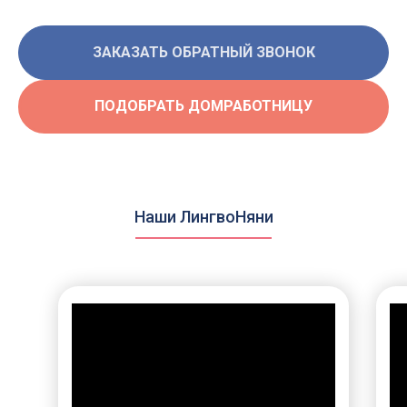
улица Каланчевская, 16, ст.м. Комсомольская
Для кандидатов:
Для клиентов:
ЗАКАЗАТЬ ОБРАТНЫЙ ЗВОНОК
+7 (912) 774-75-55
+7 (495) 120-30-55
Написать нам
Написать нам
ПОДОБРАТЬ ДОМРАБОТНИЦУ
Написать нам
Написать нам
ds@lingvonanny.ru
Мессенджеры:
Наши ЛингвоНяни