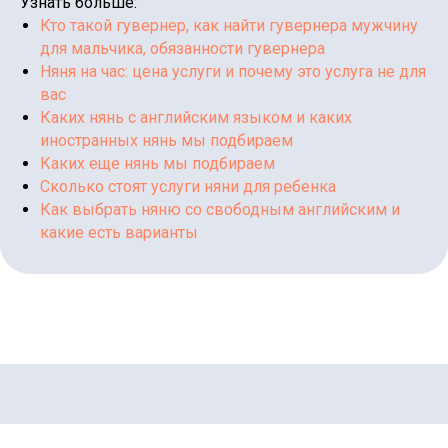
Узнать больше:
Написать нам
Написать нам
Кто такой гувернер, как найти гувернера мужчину
для мальчика, обязанности гувернера
ds@lingvonanny.ru
Няня на час: цена услуги и почему это услуга не для
Мессенджеры:
вас
Каких нянь с английским языком и каких
иностранных нянь мы подбираем
Клиентам
Кандидатам
Каких еще нянь мы подбираем
Сколько стоят услуги няни для ребенка
Как выбрать няню со свободным английским и
какие есть варианты
Об агентстве
Об агентстве
Кого подбираем
Кого подбираем
Контакты
Контакты
Отзывы
Отзывы
Условия работы
Условия работы
Заказать звонок