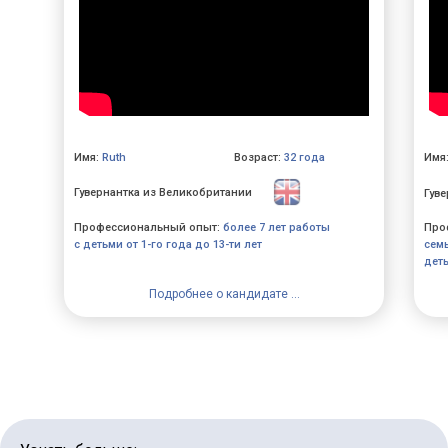
Имя:
Ruth
Возраст:
32 года
Имя
Гувернантка из Великобритании
Гув
Профессиональный опыт:
более 7 лет работы
Про
с детьми от 1-го года до 13-ти лет
сем
деть
Lingvo Nanny
Подробнее о кандидате ...
Офис в Санкт-Петербурге
р-н Адмиралтейский, Сенной, Гражданская ул., 13-15
Для кандидатов:
Для клиентов:
+7 (912) 774-75-55
+7 (495) 120-30-55
Написать нам
Написать нам