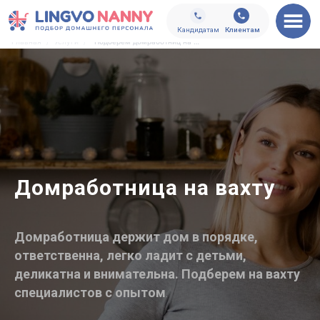
Кандидатам
Клиентам
Главная
/
Услуги
/
Подберем домработниц на вахту
Домработница на вахту
Домработница держит дом в порядке,
ответственна, легко ладит с детьми,
деликатна и внимательна. Подберем на вахту
специалистов с опытом
.